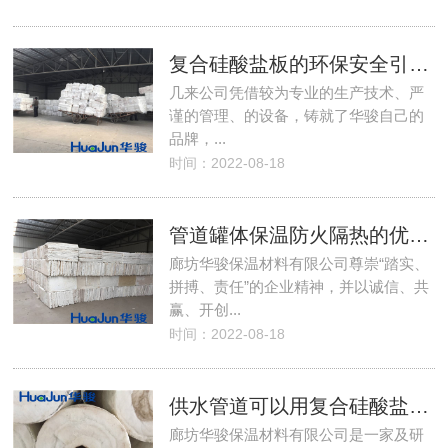
复合硅酸盐板的环保安全引发什么的关注
几来公司凭借较为专业的生产技术、严
谨的管理、的设备，铸就了华骏自己的
品牌，...
时间：2022-08-18
管道罐体保温防火隔热的优质之选-复合硅酸盐保温板
廊坊华骏保温材料有限公司尊崇“踏实、
拼搏、责任”的企业精神，并以诚信、共
赢、开创...
时间：2022-08-18
供水管道可以用复合硅酸盐管嘛
廊坊华骏保温材料有限公司是一家及研