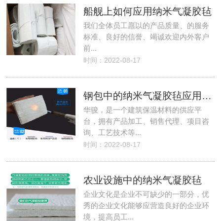
船舰上如何应用纳米气凝胶毡
我们全体员工愿以的产品质量、的服务
标准、良好的信誉、竭诚欢迎内外客户
前...
时间：2022-08-17
钢包中的纳米气凝胶毡应用分析
华骏，是一个建筑保温材料的供应平
台，拥有产品加工、销售代理、项目咨
询、工艺技术等...
时间：2022-08-17
农业设施中的纳米气凝胶毡
企业文化是企业不可缺少的一部分，优
秀的企业文化能够应营造良好的企业环
境，提高员工...