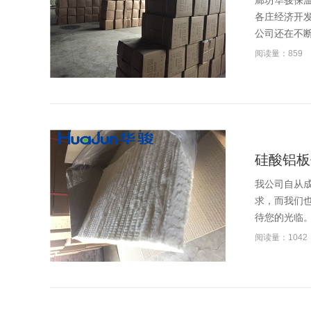
廊坊华骏保
各庄经济开
公司还在不断
阅读量：859
硅酸铝板
我公司自从
求，而我们
待您的光临。.
阅读量：1042