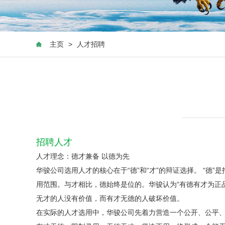
主页
>
人才招聘
招聘人才
人才理念：德才兼备 以德为先
华骏公司选用人才的核心在于“德”和“才”的辩证选择。 “
用范围。与才相比，德始终是位的。华骏认为“有德有才为正
无才的人没有价值，而有才无德的人破坏价值。
在实际的人才选用中，华骏公司先着力营造一个公开、公平