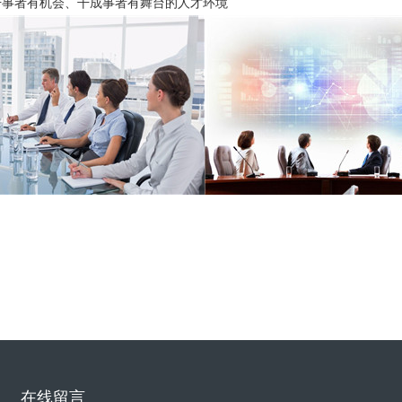
干事者有机会、干成事者有舞台的人才环境
在线留言