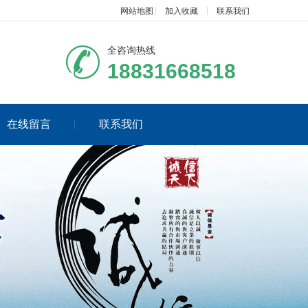
网站地图
加入收藏
联系我们
全咨询热线
18831668518
在线留言
联系我们