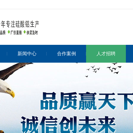
新闻中心
合作案例
人才招聘